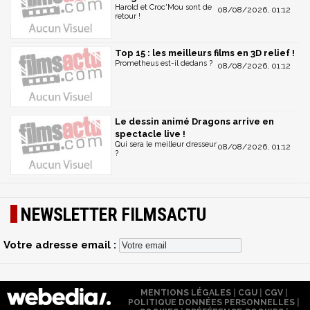
Harold et Croc'Mou sont de
08/08/2026, 01:12
retour !
Top 15 : les meilleurs films en 3D relief !
Prometheus est-il dedans ?
08/08/2026, 01:12
Le dessin animé Dragons arrive en
spectacle live !
Qui sera le meilleur dresseur
08/08/2026, 01:12
?
NEWSLETTER FILMSACTU
Votre adresse email :
MENTIONS LÉGALES
|
CGU
|
CGV
|
POLITIQUE DONNÉES PERSONNELLES
|