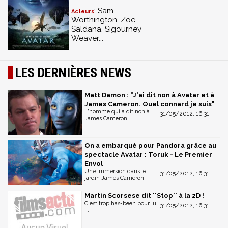
: Sam
Acteurs
Worthington, Zoe
Saldana, Sigourney
Weaver...
LES DERNIÈRES NEWS
Matt Damon : "J'ai dit non à Avatar et à
James Cameron. Quel connard je suis"
L'homme qui a dit non à
31/05/2012, 16:31
James Cameron
On a embarqué pour Pandora grâce au
spectacle Avatar : Toruk - Le Premier
Envol
Une immersion dans le
31/05/2012, 16:31
jardin James Cameron
Martin Scorsese dit ''Stop'' à la 2D !
C'est trop has-been pour lui
31/05/2012, 16:31
...