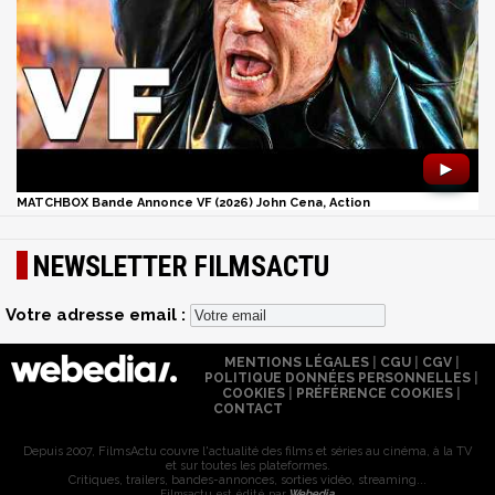
►
MATCHBOX Bande Annonce VF (2026) John Cena, Action
NEWSLETTER FILMSACTU
Votre adresse email :
MENTIONS LÉGALES
|
CGU
|
CGV
|
POLITIQUE DONNÉES PERSONNELLES
|
COOKIES
|
PRÉFÉRENCE COOKIES
|
CONTACT
Depuis 2007, FilmsActu couvre l'actualité des films et séries au cinéma, à la TV
et sur toutes les plateformes.
Critiques, trailers, bandes-annonces, sorties vidéo, streaming...
Filmsactu est édité par
Webedia