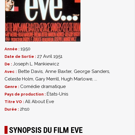
1950
Année :
27 Avril 1951
Date de Sortie :
Joseph L. Mankiewicz
De :
Bette Davis
,
Anne Baxter
,
George Sanders
,
Avec :
Celeste Holm
,
Gary Merrill
,
Hugh Marlowe
,
...
Comédie dramatique
Genre :
États-Unis
Pays de production :
All About Eve
Titre VO :
2h10
Durée :
SYNOPSIS DU FILM EVE