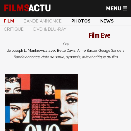
FILM
BANDE ANNONCE
PHOTOS
NEWS
CRITIQUE
DVD & BLU-RAY
Film
Eve
Ève
de Joseph L. Mankiewicz avec Bette Davis, Anne Baxter, George Sanders
Bande annonce, date de sortie, synopsis, avis et critique du film