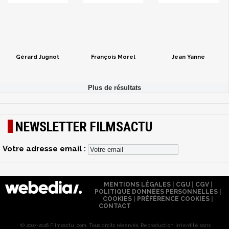
Gérard Jugnot
François Morel
Jean Yanne
NEWSLETTER FILMSACTU
Votre adresse email :
MENTIONS LÉGALES
|
CGU
|
CGV
|
POLITIQUE DONNÉES PERSONNELLES
|
COOKIES
|
PRÉFÉRENCE COOKIES
|
CONTACT
© 2007-2026 Filmsactu .com. Tous droits réservés. Reproduction interdite sans