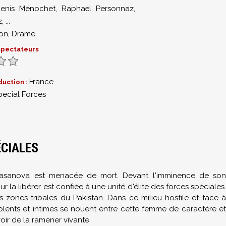
enis Ménochet
,
Raphaël Personnaz
,
z
,
...
ion
,
Drame
 spectateurs
France
duction :
pecial Forces
ÉCIALES
 Casanova est menacée de mort. Devant l'imminence de son
 la libérer est confiée à une unité d'élite des forces spéciales.
 zones tribales du Pakistan. Dans ce milieu hostile et face à
violents et intimes se nouent entre cette femme de caractère et
voir de la ramener vivante.