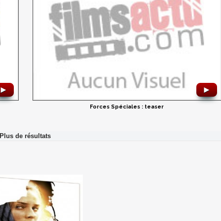
►
►
Forces Spéciales : teaser