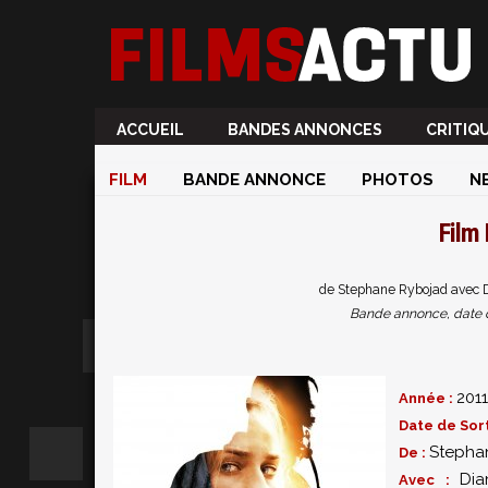
ACCUEIL
BANDES ANNONCES
CRITIQ
FILM
BANDE ANNONCE
PHOTOS
N
Film
de Stephane Rybojad avec 
Bande annonce, date de 
2011
Année :
Date de Sort
Stepha
De :
Dia
Avec :