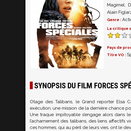
Magimel
,
D
Alain Figlar
Act
Genre :
La critique
Pays de pro
S
Titre VO :
SYNOPSIS DU FILM FORCES SP
Otage des Talibans, le Grand reporter Elsa
exécution, une mission de la dernière chance pour
Une traque impitoyable s’engage alors dans les
l’acharnement des talibans, des liens affectifs 
ces hommes, qui au péril de leurs vies, ont le de