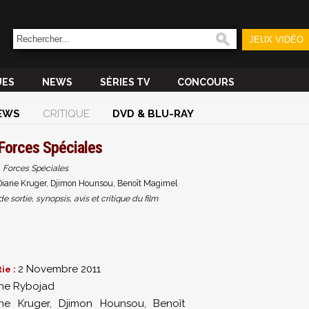
JEUX VIDÉO
UES
NEWS
SÉRIES TV
CONCOURS
EWS
CRITIQUE
DVD & BLU-RAY
Forces Spéciales
Forces Spéciales
Diane Kruger, Djimon Hounsou, Benoît Magimel
sortie, synopsis, avis et critique du film
2 Novembre 2011
ie :
ne Rybojad
ne Kruger
,
Djimon Hounsou
,
Benoît