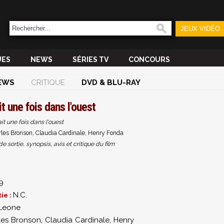
JEUX VIDÉO
UES
NEWS
SÉRIES TV
CONCOURS
EWS
CRITIQUE
DVD & BLU-RAY
ait une fois dans l'ouest
tait une fois dans l'ouest
les Bronson, Claudia Cardinale, Henry Fonda
sortie, synopsis, avis et critique du film
9
N.C.
ie :
 Leone
les Bronson
,
Claudia Cardinale
,
Henry