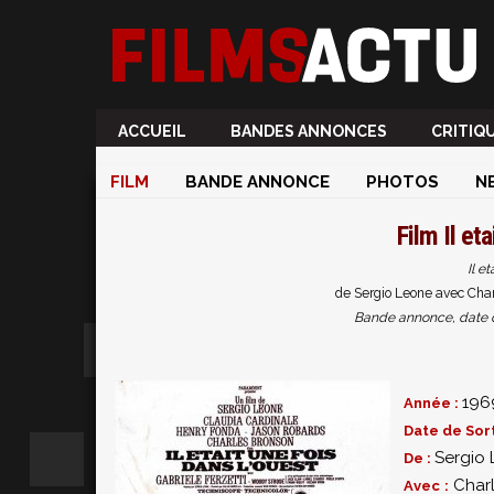
ACCUEIL
BANDES ANNONCES
CRITIQ
FILM
BANDE ANNONCE
PHOTOS
N
Film
Il et
Il e
de Sergio Leone avec Char
Bande annonce, date de 
196
Année :
Date de Sort
Sergio
De :
Char
Avec :