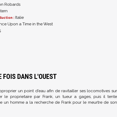
on Robards
tern
Italie
duction :
nce Upon a Time in the West
5
E FOIS DANS L'OUEST
roprier un point d'eau afin de ravitailler ses locomotives sur
er le proprietaire par Frank, un tueur a gages, puis il tente
ille un homme a la recherche de Frank pour le meurtre de son