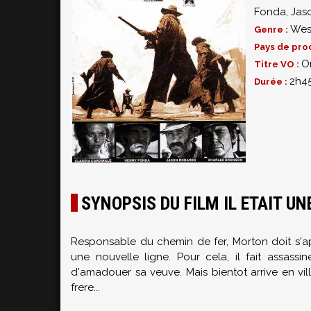
Fonda
,
Jas
Wes
Genre :
Pays de pro
O
Titre VO :
2h4
Durée :
SYNOPSIS DU FILM IL ETAIT UN
Responsable du chemin de fer, Morton doit s'app
une nouvelle ligne. Pour cela, il fait assassin
d'amadouer sa veuve. Mais bientot arrive en v
frere...