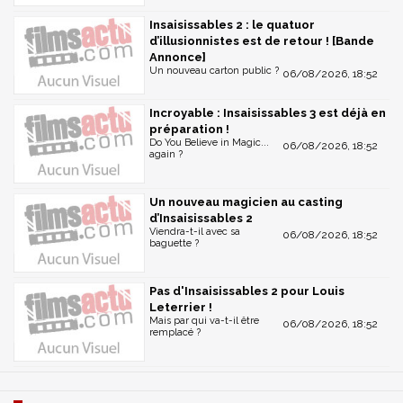
Insaisissables 2 : le quatuor
d’illusionnistes est de retour ! [Bande
Annonce]
Un nouveau carton public ?
06/08/2026, 18:52
Incroyable : Insaisissables 3 est déjà en
préparation !
Do You Believe in Magic...
06/08/2026, 18:52
again ?
Un nouveau magicien au casting
d’Insaisissables 2
Viendra-t-il avec sa
06/08/2026, 18:52
baguette ?
Pas d'Insaisissables 2 pour Louis
Leterrier !
Mais par qui va-t-il être
06/08/2026, 18:52
remplacé ?