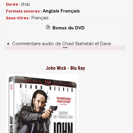
1h41
Durée :
Anglais
Français
Formats sonores :
Français
Sous-titres :
Bonus du DVD
Commentaire audio de Chad Stahelski et Dave
Leitch (VOST)
Faut pas faire ch*#% John Wick (VOST)
La cavalerie arrive (VOST)
John Wick - Blu Ray
Deux hommes, un destin (VOST)
Le code de conduite des tueurs (VOST)
Le Red Circle (VOST)
La face obscure de New York (VOST)