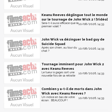
Keanu Reeves déglingue tout le monde
sur le tournage de John Wick 2 ! [Vidéo]
Sera-t-il aussi efficace que le
10/08/2026, 14:33
premier volet ?
John Wick va dézinguer le bad guy de
Suicide Squad
Après son chien, au tour du
10/08/2026, 14:33
chat ?
Tournage imminent pour John Wick 2
avec Keanu Reeves
Le tueur à gages sort une
10/08/2026, 14:33
nouvelle fois de sa retraite
Combien y a-t-il de morts dans John
Wick avec Keanu Reeves ?
Un indice en bas de votre
10/08/2026, 14:33
écran : BEAUCOUP !