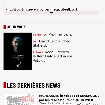
Edition limitée en boîtier métal SteelBook
Commentaire audio de Chad Stahelski et Dave
Leitch (VOST)
Faut pas faire ch*#% John Wick (VOST)
JOHN WICK
La cavalerie arrive (VOST)
: 29 Octobre 2014
Sortie
Deux hommes, un destin (VOST)
: David Leitch, Chad
Le code de conduite des tueurs (VOST)
De
Stahelski
Le Red Circle (VOST)
: Keanu Reeves,
La face obscure de New York (VOST)
Acteurs
Willem Dafoe, Adrianne
Palicki...
LES DERNIÈRES NEWS
HIGHLANDER le reboot et DEADPOOL 2
par les réalisateurs de JOHN WICK
I Want It All, I Want It Know !
10/08/2026, 14:33