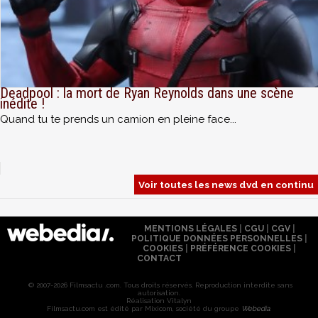
Deadpool : la mort de Ryan Reynolds dans une scène
inédite !
Quand tu te prends un camion en pleine face...
Voir toutes les news dvd en continu
MENTIONS LÉGALES
|
CGU
|
CGV
|
POLITIQUE DONNÉES PERSONNELLES
|
COOKIES
|
PRÉFÉRENCE COOKIES
|
CONTACT
© 2007-2026 Filmsactu .com. Tous droits réservés. Reproduction interdite sans
autorisation.
Réalisation Vitalyn
Filmsactu
.com est édité par Mixicom, société du groupe
Webedia
.