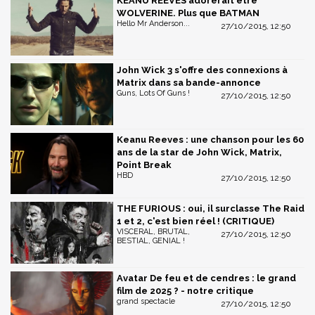
KEANU REEVES adorerait être
WOLVERINE. Plus que BATMAN
Hello Mr Anderson...
27/10/2015, 12:50
John Wick 3 s'offre des connexions à
Matrix dans sa bande-annonce
Guns, Lots Of Guns !
27/10/2015, 12:50
Keanu Reeves : une chanson pour les 60
ans de la star de John Wick, Matrix,
Point Break
HBD
27/10/2015, 12:50
THE FURIOUS : oui, il surclasse The Raid
1 et 2, c'est bien réel ! (CRITIQUE)
VISCERAL, BRUTAL,
27/10/2015, 12:50
BESTIAL, GENIAL !
Avatar De feu et de cendres : le grand
film de 2025 ? - notre critique
grand spectacle
27/10/2015, 12:50