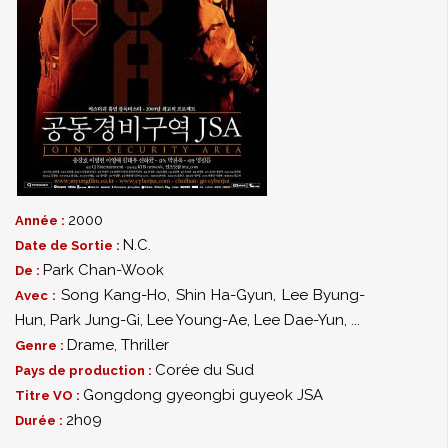
2000
Année :
N.C.
Date de Sortie :
Park Chan-Wook
De :
Song Kang-Ho
,
Shin Ha-Gyun
,
Lee Byung-
Avec :
Hun
,
Park Jung-Gi
,
Lee Young-Ae
,
Lee Dae-Yun
,
...
Drame
,
Thriller
Genre :
Corée du Sud
Pays de production :
Gongdong gyeongbi guyeok JSA
Titre VO :
2h09
Durée :