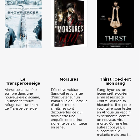
Le
Morsures
Thirst : Ceci est
Transperceneige
mon sang
Alors que la planète
Détective vétéran,
Sang-hyun est un
sombre dans une
Sang-gil est chargé
jeune prêtre coréen,
nouvelle ère glaciaire,
d'enquêter sur un
aimé et respecté.
l'humanité trouve
banal suicide. Lorsque
Contre l'avis de sa
refuge dans un train,
d'autres morts
hiérarchie, il se porte
Le Transperceneige.
similaires sont
volontaire pour tester
découvertes, ce qui
en Afrique un vaccin
devait être une
expérimental contre
enquête de routine
un nouveau virus
s'oriente vers un tueur
mortel. Comme les
en série…
autres cobayes, il
succombe à la
maladie mais une t...