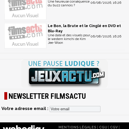
Une heureuse conséquence
06/08/2026, 16:26
du buzz cannois ?
Le Bon, la Brute et le Cinglé en DVD et
Blu-Ray
Une date et des visuels pour
06/08/2026, 16:26
le western kimchi de Kim
Jee-Woon
NEWSLETTER FILMSACTU
Votre adresse email :
MENTIONS LÉGALES
|
CGU
|
CGV
|