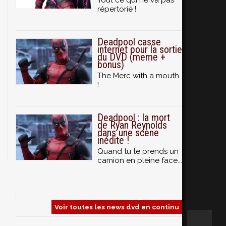
Tout ce qui ne va pas
répertorié !
Deadpool casse
internet pour la sortie
du DVD (meme +
bonus)
The Merc with a mouth
!
Deadpool : la mort
de Ryan Reynolds
dans une scène
inédite !
Quand tu te prends un
camion en pleine face...
Voir toutes les news dvd en continu