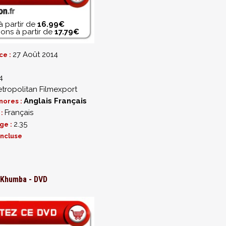
à partir de
16.99€
ons à partir de
17.79€
27 Août 2014
ce :
4
tropolitan Filmexport
Anglais
Français
nores :
Français
 :
2.35
ge :
incluse
Khumba - DVD