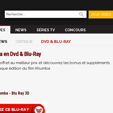
JEUX VIDÉO
UES
NEWS
SÉRIES TV
CONCOURS
EWS
CRITIQUE
DVD & BLU-RAY
 en Dvd & Blu-Ray
offret au meilleur prix et découvrez les bonus et suppléments
aque édition du film Khumba
umba - Blu Ray 3D