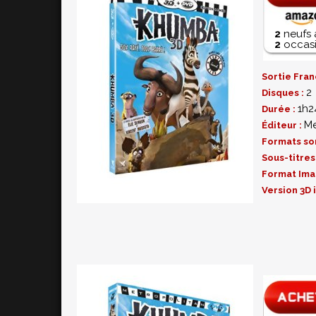
2
neufs 
2
occasi
Sortie Fran
2
Disques :
1h2
Durée :
Me
Éditeur :
Formats so
Sous-titres
Format Ima
Version 3D 