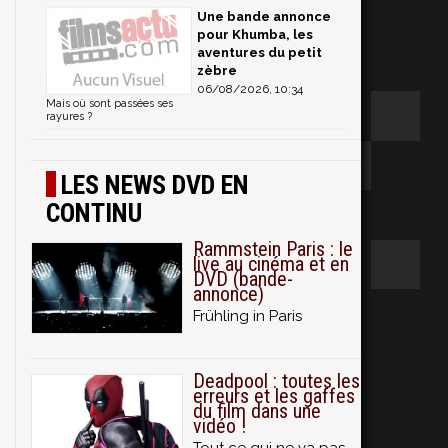
Une bande annonce
pour Khumba, les
aventures du petit
zèbre
06/08/2026, 10:34
Mais où sont passées ses
rayures ?
LES NEWS DVD EN
CONTINU
Rammstein Paris : le
live au cinéma et en
DVD (bande-
annonce)
Frühling in Paris
Deadpool : toutes les
erreurs et les gaffes
du film dans une
vidéo !