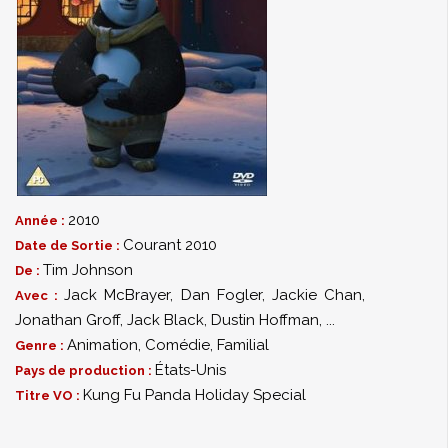
2010
Année :
Courant 2010
Date de Sortie :
Tim Johnson
De :
Jack McBrayer
,
Dan Fogler
,
Jackie Chan
,
Avec :
Jonathan Groff
,
Jack Black
,
Dustin Hoffman
,
...
Animation
,
Comédie
,
Familial
Genre :
États-Unis
Pays de production :
Kung Fu Panda Holiday Special
Titre VO :