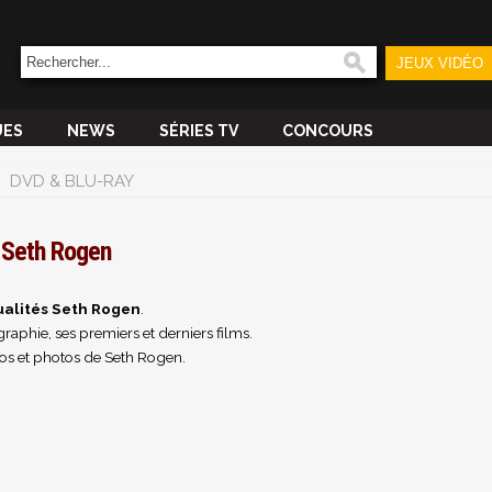
JEUX VIDÉO
UES
NEWS
SÉRIES TV
CONCOURS
DVD & BLU-RAY
Seth Rogen
ualités Seth Rogen
.
raphie, ses premiers et derniers films.
os et photos de Seth Rogen.