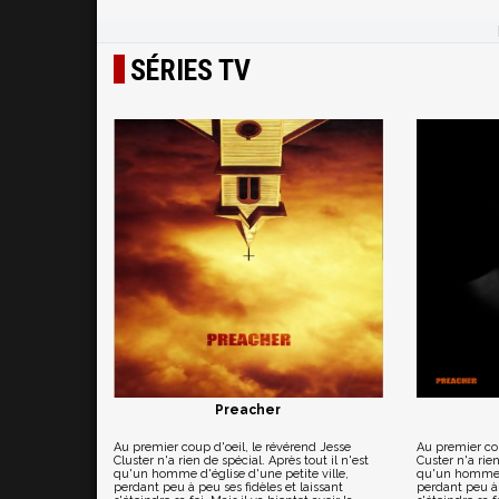
SÉRIES TV
Preacher
Au premier coup d'oeil, le révérend Jesse
Au premier cou
Cluster n'a rien de spécial. Après tout il n'est
Custer n'a rien
qu'un homme d'église d'une petite ville,
qu'un homme d'
perdant peu à peu ses fidèles et laissant
perdant peu à 