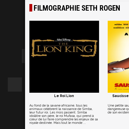
FILMOGRAPHIE SETH ROGEN
Le Roi Lion
Saucisse 
Au fond de la savane africaine, tous les
Une petite sa
animaux célèbrent la naissance de Simba,
dangereuse qu
leur futur roi. Les mois passent. Simba
de son existen
idolâtre son père, le roi Mufasa, qui prend à
cœur de lui faire comprendre les enjeux de sa
royale destinée. Mais tout le monde ...