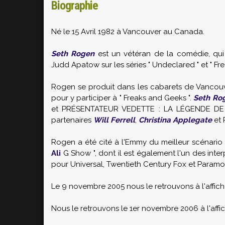
Biographie
Né le 15 Avril 1982 à Vancouver au Canada.
Seth Rogen
est un vétéran de la comédie, qui a
Judd Apatow sur les séries " Undeclared " et " Fr
Rogen se produit dans les cabarets de Vancouve
pour y participer à " Freaks and Geeks ".
Seth Ro
et PRÉSENTATEUR VEDETTE : LA LÉGENDE DE 
partenaires
Will Ferrell
,
Christina Applegate
et 
Rogen a été cité à l'Emmy du meilleur scénario 
Ali
G Show ", dont il est également l'un des interp
pour Universal, Twentieth Century Fox et Paramo
Le 9 novembre 2005 nous le retrouvons à l'affi
Nous le retrouvons le 1er novembre 2006 à l'affi