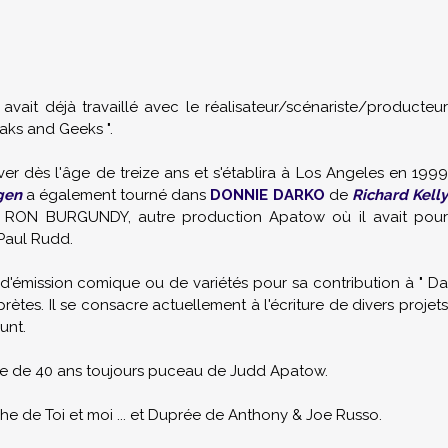
vait déjà travaillé avec le réalisateur/scénariste/producteu
eaks and Geeks ".
r dès l'âge de treize ans et s'établira à Los Angeles en 1999
gen
a également tourné dans
DONNIE DARKO
de
Richard Kell
RON BURGUNDY, autre production Apatow où il avait pour
Paul Rudd.
d'émission comique ou de variétés pour sa contribution à " Da
rètes. Il se consacre actuellement à l'écriture de divers projets
unt.
che de 40 ans toujours puceau de Judd Apatow.
che de Toi et moi ... et Duprée de Anthony & Joe Russo.