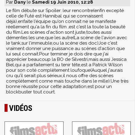
Par
Dany
le
Samedi 19 Juin 2010, 12:28
Le film débute sur Spoiler: leur rencontre(enfin excepté
celle de Futé est Hannibal qui se connaissent
déjà),enfaite l'équipe qu'on connait ne se manifeste
réellement qu'a la fin du film ,est c'est la toute la beauté
du film.Les scènes d'action sont juste,toutes aussi
démentes les une,que les autre(La scéne de l'avion avec
le tank,sur l'immeuble,ou la scéne des doc)Joe c'est
vraiment donner une puissance au scènes d'action que
lui seul connait.Pour terminer je dois dire que j'ai
apprécier beaucoup la BO de Silvestri,mais aussi Jessica
Biel,qui a parfaitement su tenir tête,est a Patrick Wilson
pour son coté complètement loufoque(Auquel j'aurais
cru qu'il serait plus sérieux,il nous offre des scènes
complètement conne mais touche dans le mille).Une très
bonne réussite pour cette adaptation,est pour un
blockbuster tout court.
VIDÉOS