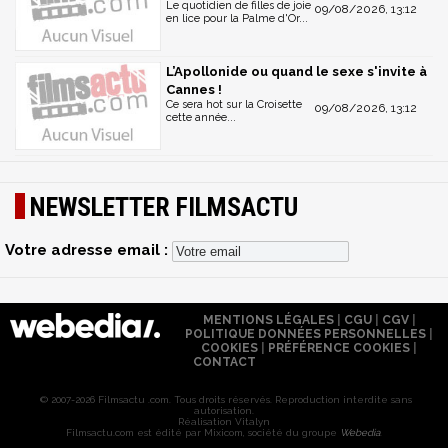
Le quotidien de filles de joie
09/08/2026, 13:12
en lice pour la Palme d'Or...
L’Apollonide ou quand le sexe s'invite à
Cannes !
Ce sera hot sur la Croisette
09/08/2026, 13:12
cette année...
NEWSLETTER FILMSACTU
Votre adresse email :
MENTIONS LÉGALES
|
CGU
|
CGV
|
POLITIQUE DONNÉES PERSONNELLES
|
COOKIES
|
PRÉFÉRENCE COOKIES
|
CONTACT
© 2007-2026 Filmsactu .com. Tous droits réservés. Reproduction interdite sans
autorisation.
Réalisation Vitalyn
Filmsactu
.com est édité par Mixicom, société du groupe
Webedia
.