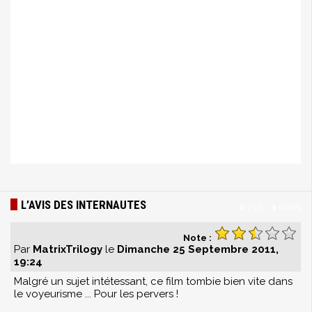
L’AVIS DES INTERNAUTES
0
/
10
-
1
votes
Note :
Par
MatrixTrilogy
le
Dimanche 25 Septembre 2011,
19:24
Malgré un sujet intétessant, ce film tombie bien vite dans
le voyeurisme ... Pour les pervers !