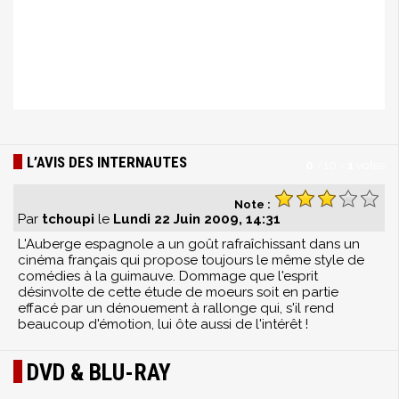
L’AVIS DES INTERNAUTES
0
/
10
-
1
votes
Note :
Par
tchoupi
le
Lundi 22 Juin 2009, 14:31
L'Auberge espagnole a un goût rafraîchissant dans un
cinéma français qui propose toujours le même style de
comédies à la guimauve. Dommage que l'esprit
désinvolte de cette étude de moeurs soit en partie
effacé par un dénouement à rallonge qui, s'il rend
beaucoup d'émotion, lui ôte aussi de l'intérêt !
DVD & BLU-RAY