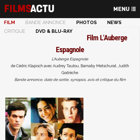
FILM
BANDE ANNONCE
PHOTOS
NEWS
CRITIQUE
DVD & BLU-RAY
Film
L'Auberge
Espagnole
L'Auberge Espagnole
de Cédric Klapisch avec Audrey Tautou, Barnaby Metschurat, Judith
Godrèche
Bande annonce, date de sortie, synopsis, avis et critique du film