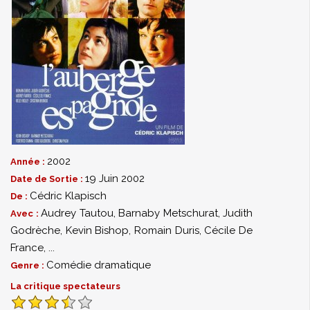
2002
Année :
19 Juin 2002
Date de Sortie :
Cédric Klapisch
De :
Audrey Tautou
,
Barnaby Metschurat
,
Judith
Avec :
Godrèche
,
Kevin Bishop
,
Romain Duris
,
Cécile De
France
,
...
Comédie dramatique
Genre :
La critique spectateurs