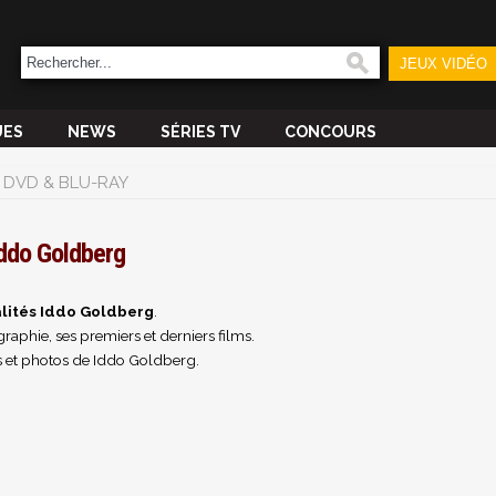
JEUX VIDÉO
UES
NEWS
SÉRIES TV
CONCOURS
DVD & BLU-RAY
ddo Goldberg
lités Iddo Goldberg
.
raphie, ses premiers et derniers films.
 et photos de Iddo Goldberg.