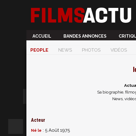
ACCUEIL
BANDES ANNONCES
CRITIQ
PEOPLE
NEWS
PHOTOS
VIDÉOS
I
Actua
Sa biographie, filmog
News, vidéos
Acteur
: 5 Août 1975
Né le