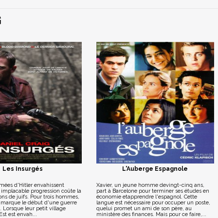
G
Les Insurgés
L'Auberge Espagnole
rmées d'Hitler envahissent
Xavier, un jeune homme devingt-cinq ans,
 implacable progression coûte la
part à Barcelone pour terminer ses études en
ions de juifs. Pour trois hommes,
économie etapprendre l'espagnol. Cette
e marque le début d'une guerre
langue est nécessaire pour occuper un poste,
. Lorsque leur petit village
quelui promet un ami de son père, au
Est est envah...
ministère des finances. Mais pour ce faire,...