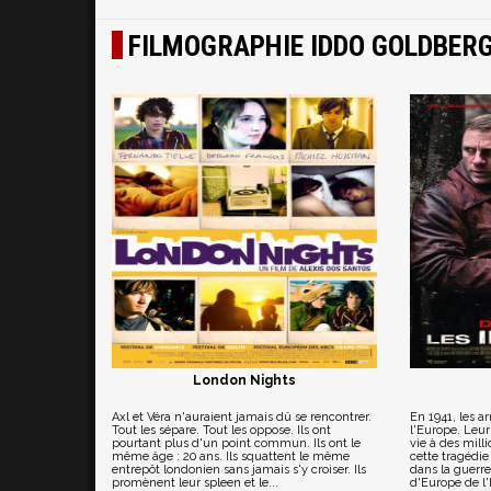
FILMOGRAPHIE IDDO GOLDBER
London Nights
Axl et Véra n'auraient jamais dû se rencontrer.
En 1941, les a
Tout les sépare. Tout les oppose. Ils ont
l'Europe. Leur
pourtant plus d'un point commun. Ils ont le
vie à des mill
même âge : 20 ans. Ils squattent le même
cette tragédi
entrepôt londonien sans jamais s'y croiser. Ils
dans la guerre
promènent leur spleen et le...
d'Europe de l'