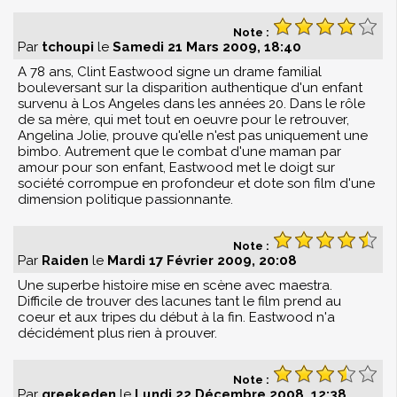
Note :
Par
tchoupi
le
Samedi 21 Mars 2009, 18:40
A 78 ans, Clint Eastwood signe un drame familial
bouleversant sur la disparition authentique d'un enfant
survenu à Los Angeles dans les années 20. Dans le rôle
de sa mère, qui met tout en oeuvre pour le retrouver,
Angelina Jolie, prouve qu'elle n'est pas uniquement une
bimbo. Autrement que le combat d'une maman par
amour pour son enfant, Eastwood met le doigt sur
société corrompue en profondeur et dote son film d'une
dimension politique passionnante.
Note :
Par
Raiden
le
Mardi 17 Février 2009, 20:08
Une superbe histoire mise en scène avec maestra.
Difficile de trouver des lacunes tant le film prend au
coeur et aux tripes du début à la fin. Eastwood n'a
décidément plus rien à prouver.
Note :
Par
greekeden
le
Lundi 22 Décembre 2008, 12:38