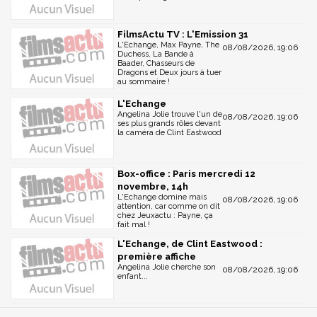
FilmsActu TV : L'Emission 31
L'Echange, Max Payne, The
08/08/2026, 19:06
Duchess, La Bande à
Baader, Chasseurs de
Dragons et Deux jours à tuer
au sommaire !
L'Echange
Angelina Jolie trouve l'un de
08/08/2026, 19:06
ses plus grands rôles devant
la caméra de Clint Eastwood
Box-office : Paris mercredi 12
novembre, 14h
L'Echange domine mais
08/08/2026, 19:06
attention, car comme on dit
chez Jeuxactu : Payne, ça
fait mal !
L'Echange, de Clint Eastwood :
première affiche
Angelina Jolie cherche son
08/08/2026, 19:06
enfant...