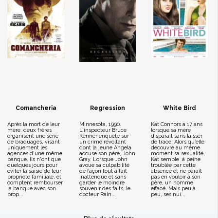
Comancheria
Regression
White Bird
Après la mort de leur
Minnesota, 1990.
Kat Connors a 17 ans
mère, deux frères
L'inspecteur Bruce
lorsque sa mère
organisent une série
Kenner enquête sur
disparaît sans laisser
de braquages, visant
un crime révoltant
de trace. Alors qu’elle
uniquement les
dont la jeune Angela
découvre au même
agences d'une même
accuse son père, John
moment sa sexualité,
banque. Ils n'ont que
Gray. Lorsque John
Kat semble à peine
quelques jours pour
avoue sa culpabilité
troublée par cette
éviter la saisie de leur
de façon tout à fait
absence et ne paraît
propriété familiale, et
inattendue et sans
pas en vouloir à son
comptent rembourser
garder le moindre
père, un homme
la banque avec son
souvenir des faits, le
effacé. Mais peu à
prop...
docteur Rain...
peu, ses nui...