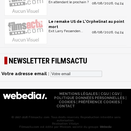
En attendant le prochain ?
08/08/2026, 04:24
Le remake US de L'Orphelinat au point
mort
Exit Larry Fessenden...
08/08/2026, 04:24
NEWSLETTER FILMSACTU
Votre adresse email :
MENTIONS LÉGALES
|
CGU
|
CGV
|
POLITIQUE DONNÉES PERSONNELLES
|
COOKIES
|
PRÉFÉRENCE COOKIES
|
CONTACT
© 2007-2026 Filmsactu .com. Tous droits réservés. Reproduction interdite sans
autorisation.
Réalisation Vitalyn
Filmsactu
.com est édité par Mixicom, société du groupe
Webedia
.