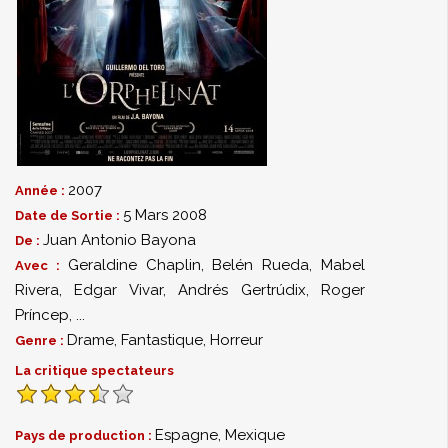
2007
Année :
5 Mars 2008
Date de Sortie :
Juan Antonio Bayona
De :
Geraldine Chaplin
,
Belén Rueda
,
Mabel
Avec :
Rivera
,
Edgar Vivar
,
Andrés Gertrúdix
,
Roger
Príncep
,
...
Drame
,
Fantastique
,
Horreur
Genre :
La critique spectateurs
Espagne, Mexique
Pays de production :