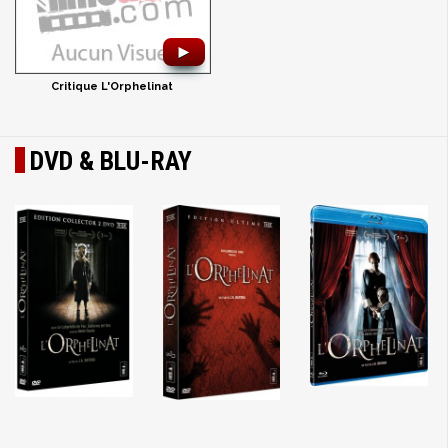
►
Critique L'Orphelinat
DVD & BLU-RAY