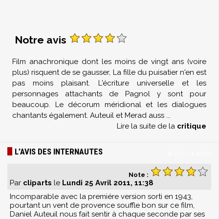
Notre avis
Film anachronique dont les moins de vingt ans (voire
plus) risquent de se gausser, La fille du puisatier n'en est
pas moins plaisant. L'écriture universelle et les
personnages attachants de Pagnol y sont pour
beaucoup. Le décorum méridional et les dialogues
chantants également. Auteuil et Merad auss
...
Lire la suite de la
critique
L’AVIS DES INTERNAUTES
0
/
10
-
1
votes
Note :
Par
cliparts
le
Lundi 25 Avril 2011, 11:38
Incomparable avec la premiére version sorti en 1943,
pourtant un vent de provence souffle bon sur ce film,
Daniel Auteuil nous fait sentir à chaque seconde par ses