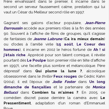
Frère envahissant dans le premier, il incarne dans le
second un serveur faussement calme, prestation qui lui
vaut un César du Meilleur second rôle en 1997.
Gagnant ses galons d'acteur populaire,
Jean-Pierre
Darroussin
accède aux premiers rôles à la fin des années
90. Souvent à l'affiche de films de groupes, qu'il s'agisse
de fantaisies de
Jeanne Labrune
(
Ca ira mieux demain
)
ou d'odes à l'amitié virile (
15 août
,
Le Coeur des
hommes
), il incarne en 2002 le héros fortuné de
Ah ! si
j'étais riche
. Apprécié pour son talent comique, il révèle
pourtant dès
Le Poulpe
(son premier rôle en tête d'affiche
en 1997), une facette plus sombre et mélancolique. Père
dépressif dans
Qui plume la lune ?
, alcoolique
obsessionnel dans le
thriller
Feux rouges
de
Cédric Kahn
(2004), il est l'époux de
Jodie Foster
dans
Un long
dimanche de fiançailles
et le partenaire de
Monica
Bellucci
dans
Combien tu m'aimes ?
. En 2005, ce
comédien discret passe derrière la caméra avec
Le
Pressentiment
, adaptation d'un roman d'
Emmanuel
Bove
.