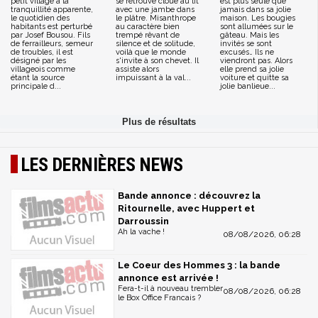
petit village à la
se retrouve cloué au lit
est plus seule que
tranquillité apparente,
avec une jambe dans
jamais dans sa jolie
le quotidien des
le plâtre. Misanthrope
maison. Les bougies
habitants est perturbé
au caractère bien
sont allumées sur le
par Josef Bousou. Fils
trempé rêvant de
gâteau. Mais les
de ferrailleurs, semeur
silence et de solitude,
invités se sont
de troubles, il est
voilà que le monde
excusés… Ils ne
désigné par les
s'invite à son chevet. Il
viendront pas. Alors
villageois comme
assiste alors
elle prend sa jolie
étant la source
impuissant à la val...
voiture et quitte sa
principale d...
jolie banlieue...
LES DERNIÈRES NEWS
Bande annonce : découvrez la
Ritournelle, avec Huppert et
Darroussin
Ah la vache !
08/08/2026, 06:28
Le Coeur des Hommes 3 : la bande
annonce est arrivée !
Fera-t-il à nouveau trembler
08/08/2026, 06:28
le Box Office Francais ?