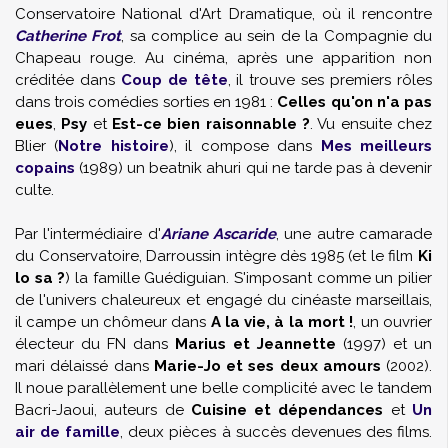
Conservatoire National d'Art Dramatique, où il rencontre
Catherine Frot
, sa complice au sein de la Compagnie du
Chapeau rouge. Au cinéma, après une apparition non
créditée dans
Coup de tête
, il trouve ses premiers rôles
dans trois comédies sorties en 1981 :
Celles qu'on n'a pas
eues
,
Psy
et
Est-ce bien raisonnable ?
. Vu ensuite chez
Blier (
Notre histoire
), il compose dans
Mes meilleurs
copains
(1989) un beatnik ahuri qui ne tarde pas à devenir
culte.
Par l'intermédiaire d'
Ariane Ascaride
, une autre camarade
du Conservatoire, Darroussin intègre dès 1985 (et le film
Ki
lo sa ?
) la famille
Guédiguian
. S'imposant comme un pilier
de l'univers chaleureux et engagé du cinéaste marseillais,
il campe un chômeur dans
A la vie, à la mort !
, un ouvrier
électeur du FN dans
Marius et Jeannette
(1997) et un
mari délaissé dans
Marie-Jo et ses deux amours
(2002).
Il noue parallèlement une belle complicité avec le tandem
Bacri
-
Jaoui
, auteurs de
Cuisine et dépendances
et
Un
air de famille
, deux pièces à succès devenues des films.