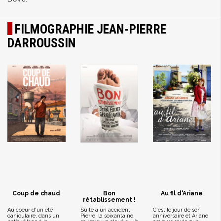
FILMOGRAPHIE JEAN-PIERRE
DARROUSSIN
Coup de chaud
Bon
Au fil d'Ariane
rétablissement !
Au coeur d'un été
Suite à un accident,
C'est le jour de son
caniculaire, dans un
Pierre, la soixantaine,
anniversaire et Ariane