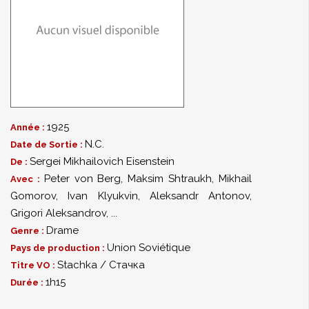
1925
Année :
N.C.
Date de Sortie :
Sergei Mikhailovich Eisenstein
De :
Peter von Berg
,
Maksim Shtraukh
,
Mikhail
Avec :
Gomorov
,
Ivan Klyukvin
,
Aleksandr Antonov
,
Grigori Aleksandrov
,
...
Drame
Genre :
Union Soviétique
Pays de production :
Stachka / Стачка
Titre VO :
1h15
Durée :