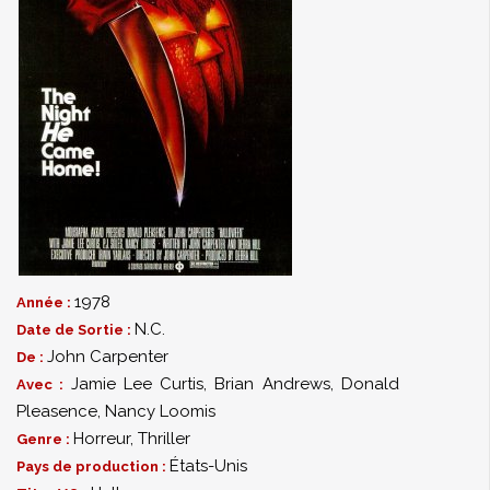
1978
Année :
N.C.
Date de Sortie :
John Carpenter
De :
Jamie Lee Curtis
,
Brian Andrews
,
Donald
Avec :
Pleasence
,
Nancy Loomis
Horreur
,
Thriller
Genre :
États-Unis
Pays de production :