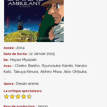
2004
Année :
12 Janvier 2005
Date de Sortie :
Hayao Miyazaki
De :
Chieko Baisho
,
Ryunosuke Kamiki
,
Haruko
Avec :
Kato
,
Takuya Kimura
,
Akihiro Miwa
,
Akio Ohtsuka
,
...
Dessin animé;
Genre :
La critique spectateurs
Japon
Pays de production :