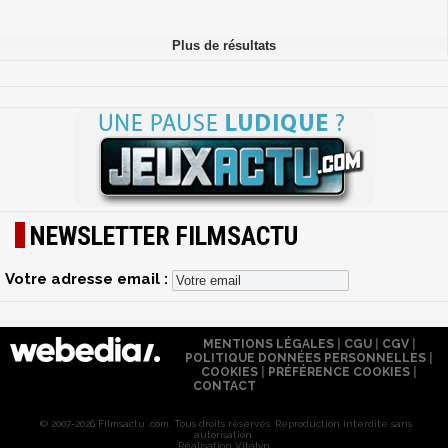
NEWSLETTER FILMSACTU
Votre adresse email :
MENTIONS LÉGALES
|
CGU
|
CGV
|
POLITIQUE DONNÉES PERSONNELLES
|
COOKIES
|
PRÉFÉRENCE COOKIES
|
CONTACT
© 2007-2026 Filmsactu .com. Tous droits réservés. Reproduction interdite sans
autorisation.
Réalisation Vitalyn