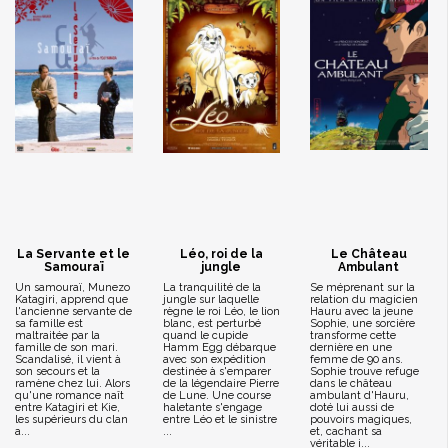
La Servante et le
Léo, roi de la
Le Château
Samouraï
jungle
Ambulant
Un samouraï, Munezo
La tranquilité de la
Se méprenant sur la
Katagiri, apprend que
jungle sur laquelle
relation du magicien
l'ancienne servante de
règne le roi Léo, le lion
Hauru avec la jeune
sa famille est
blanc, est perturbé
Sophie, une sorcière
maltraitée par la
quand le cupide
transforme cette
famille de son mari.
Hamm Egg débarque
dernière en une
Scandalisé, il vient à
avec son expédition
femme de 90 ans.
son secours et la
destinée à s'emparer
Sophie trouve refuge
ramène chez lui. Alors
de la légendaire Pierre
dans le château
qu'une romance naît
de Lune. Une course
ambulant d'Hauru,
entre Katagiri et Kie,
haletante s'engage
doté lui aussi de
les supérieurs du clan
entre Léo et le sinistre
pouvoirs magiques,
a...
...
et, cachant sa
véritable i...