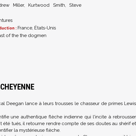
drew Miller
,
Kurtwood Smith
,
Steve
ntures
France, États-Unis
duction :
ast of the the dogmen
R CHEYENNE
cal Deegan lance à leurs trousses le chasseur de primes Lewis
ntifie une authentique flèche indienne qui l'incite à rebrousser
été tués, il retourne rendre compte de ses doutes au shérif et
tifier la mystérieuse flèche.