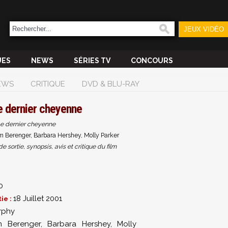
JEUX VIDÉO
UES
NEWS
SÉRIES TV
CONCOURS
EWS
CRITIQUE
DVD & BLU-RAY
e dernier cheyenne
e dernier cheyenne
 Berenger, Barbara Hershey, Molly Parker
sortie, synopsis, avis et critique du film
0
18 Juillet 2001
ie :
rphy
m Berenger
,
Barbara Hershey
,
Molly