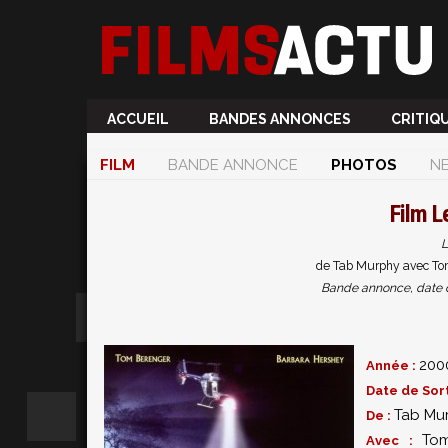
ACCUEIL
BANDES ANNONCES
CRITIQ
FILM
BANDE ANNONCE
PHOTOS
N
Film
L
L
de Tab Murphy avec Tom
Bande annonce, date de 
200
Année :
Date de Sort
Tab Mu
De :
To
Avec :