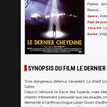
Parker
,
An
Reevis
...
Ave
Genre :
Pays de pro
L
Titre VO :
1h55
Durée :
SYNOPSIS DU FILM LE DERNIE
Trois dangereux détenus s'évadent. Le shérif lo
Gates.
Celui-ci retrouve la trace des fuyards, mais ide
chemin. Intimement persuadé que les évadés ont 
demande à l'anthropologue Lillian Sloan d'authen