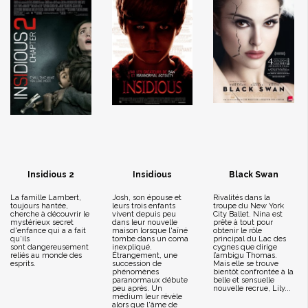
Insidious 2
Insidious
Black Swan
La famille Lambert,
Josh, son épouse et
Rivalités dans la
toujours hantée,
leurs trois enfants
troupe du New York
cherche à découvrir le
vivent depuis peu
City Ballet. Nina est
mystérieux secret
dans leur nouvelle
prête à tout pour
d'enfance qui a a fait
maison lorsque l'aîné
obtenir le rôle
qu'ils
tombe dans un coma
principal du Lac des
sont dangereusement
inexpliqué.
cygnes que dirige
reliés au monde des
Étrangement, une
l’ambigu Thomas.
esprits.
succession de
Mais elle se trouve
phénomènes
bientôt confrontée à la
paranormaux débute
belle et sensuelle
peu après. Un
nouvelle recrue, Lily...
médium leur révèle
alors que l'âme de