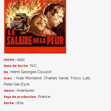
1952
Année :
N.C.
Date de Sortie :
Henri-Georges Clouzot
De :
Yves Montand
,
Charles Vanel
,
Folco Lulli
,
Avec :
Peter Van Eyck
Aventures
Genre :
France
Pays de production :
2h11
Durée :