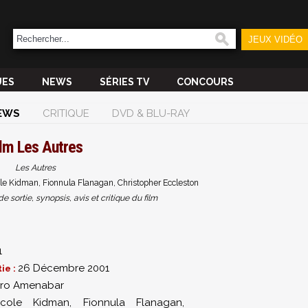
JEUX VIDÉO
UES
NEWS
SÉRIES TV
CONCOURS
EWS
CRITIQUE
DVD & BLU-RAY
ilm
Les Autres
Les Autres
e Kidman, Fionnula Flanagan, Christopher Eccleston
sortie, synopsis, avis et critique du film
1
26 Décembre 2001
ie :
dro Amenabar
icole Kidman
,
Fionnula Flanagan
,