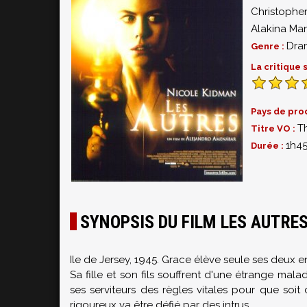
Christophe
Alakina Ma
Dra
Genre :
La critique
Pays de pro
T
Titre VO :
1h4
Durée :
SYNOPSIS DU FILM LES AUTRE
Ile de Jersey, 1945. Grace élève seule ses deux e
Sa fille et son fils souffrent d'une étrange mala
ses serviteurs des règles vitales pour que soi
rigoureux va être défié par des intrus...