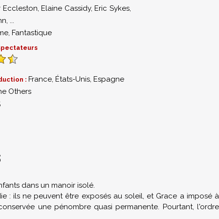
r Eccleston
,
Elaine Cassidy
,
Eric Sykes
,
nn
,
...
me
,
Fantastique
 spectateurs
France, États-Unis, Espagne
duction :
he Others
5
S
nfants dans un manoir isolé.
die : ils ne peuvent être exposés au soleil, et Grace a imposé à
t conservée une pénombre quasi permanente. Pourtant, l'ordre