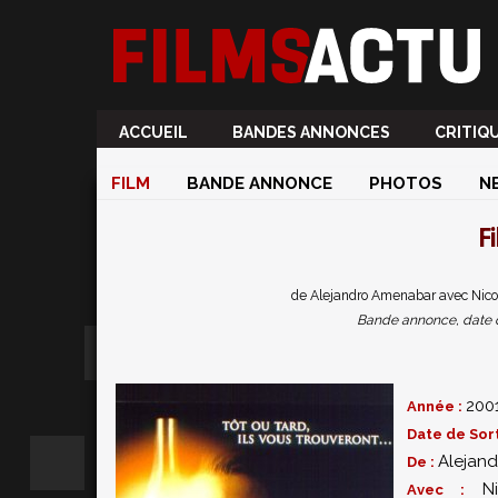
ACCUEIL
BANDES ANNONCES
CRITIQ
FILM
BANDE ANNONCE
PHOTOS
N
F
de Alejandro Amenabar avec Nicol
Bande annonce, date de 
200
Année :
Date de Sort
Alejan
De :
N
Avec :