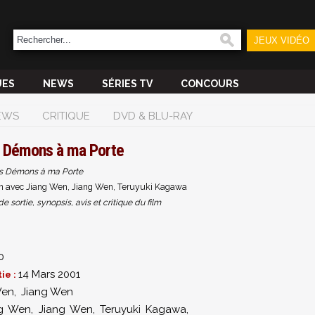
JEUX VIDÉO
UES
NEWS
SÉRIES TV
CONCOURS
EWS
CRITIQUE
DVD & BLU-RAY
 Démons à ma Porte
s Démons à ma Porte
n avec Jiang Wen, Jiang Wen, Teruyuki Kagawa
sortie, synopsis, avis et critique du film
0
14 Mars 2001
ie :
Wen
,
Jiang Wen
ng Wen
,
Jiang Wen
,
Teruyuki Kagawa
,