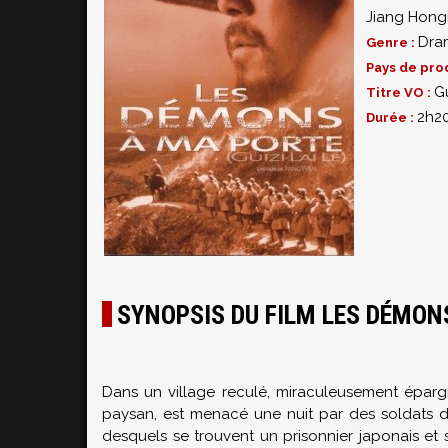
Jiang Hon
Dra
Genre :
Pays de pro
Gu
Titre VO :
2h2
Durée :
SYNOPSIS DU FILM LES DÉMON
Dans un village reculé, miraculeusement épar
paysan, est menacé une nuit par des soldats de 
desquels se trouvent un prisonnier japonais et 