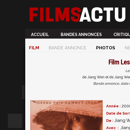
ACCUEIL
BANDES ANNONCES
CRITIQ
FILM
BANDE ANNONCE
PHOTOS
N
Film
Les
Le
de Jiang Wen et de Jiang We
Bande annonce, date de 
200
Année :
Date de Sort
Jiang 
De :
Jia
Avec :