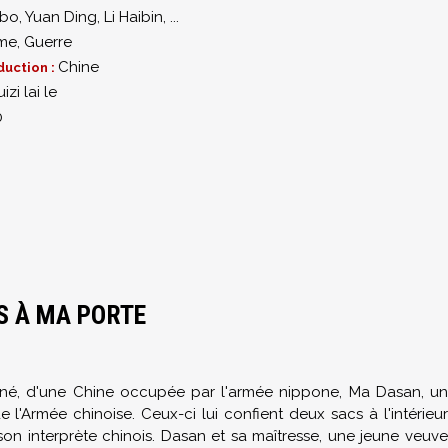
gbo
,
Yuan Ding
,
Li Haibin
,
...
me
,
Guerre
Chine
duction :
izi lai le
0
S À MA PORTE
gné, d'une Chine occupée par l'armée nippone, Ma Dasan, un
l'Armée chinoise. Ceux-ci lui confient deux sacs à l'intérieur
son interprète chinois. Dasan et sa maîtresse, une jeune veuve