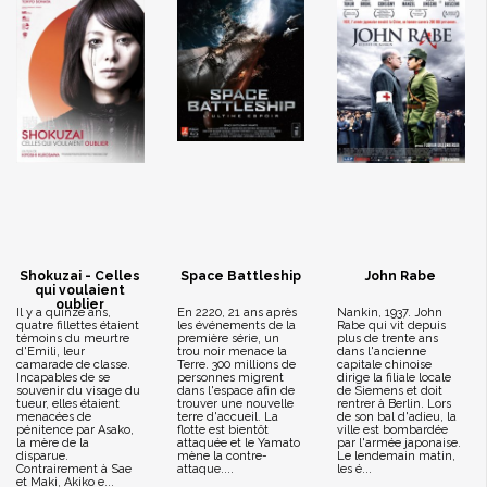
Shokuzai - Celles
Space Battleship
John Rabe
qui voulaient
oublier
Il y a quinze ans,
En 2220, 21 ans après
Nankin, 1937. John
quatre fillettes étaient
les événements de la
Rabe qui vit depuis
témoins du meurtre
première série, un
plus de trente ans
d'Emili, leur
trou noir menace la
dans l'ancienne
camarade de classe.
Terre. 300 millions de
capitale chinoise
Incapables de se
personnes migrent
dirige la filiale locale
souvenir du visage du
dans l'espace afin de
de Siemens et doit
tueur, elles étaient
trouver une nouvelle
rentrer à Berlin. Lors
menacées de
terre d'accueil. La
de son bal d'adieu, la
pénitence par Asako,
flotte est bientôt
ville est bombardée
la mère de la
attaquée et le Yamato
par l'armée japonaise.
disparue.
mène la contre-
Le lendemain matin,
Contrairement à Sae
attaque....
les é...
et Maki, Akiko e...