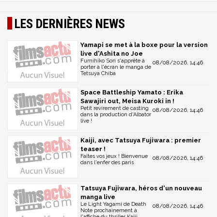
LES DERNIÈRES NEWS
Yamapi se met à la boxe pour la version
live d'Ashita no Joe
Fumihiko Sori s'apprête à
08/08/2026, 14:46
porter à l'écran le manga de
Tetsuya Chiba
Space Battleship Yamato : Erika
Sawajiri out, Meisa Kuroki in !
Petit revirement de casting
08/08/2026, 14:46
dans la production d'Albator
live !
Kaiji, avec Tatsuya Fujiwara : premier
teaser !
Faîtes vos jeux ! Bienvenue
08/08/2026, 14:46
dans l'enfer des paris
Tatsuya Fujiwara, héros d'un nouveau
manga live
Le Light Yagami de Death
08/08/2026, 14:46
Note prochainement à
l'affiche du thriller Kaiji