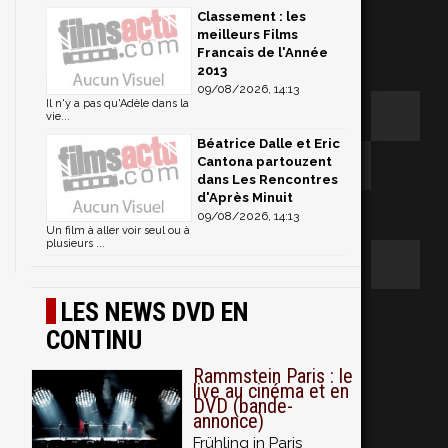
Classement : les
meilleurs Films
Francais de l'Année
2013
09/08/2026, 14:13
Il n'y a pas qu'Adèle dans la
vie...
Béatrice Dalle et Eric
Cantona partouzent
dans Les Rencontres
d'Après Minuit
09/08/2026, 14:13
Un film à aller voir seul ou à
plusieurs ...
LES NEWS DVD EN
CONTINU
Rammstein Paris : le
live au cinéma et en
DVD (bande-
annonce)
Frühling in Paris