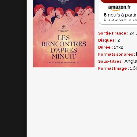
8
neufs à parti
1
occasion à pa
24 
Sortie France :
2
Disques :
1h32
Durée :
Formats sonores :
Angla
Sous-titres :
1.6
Format Image :