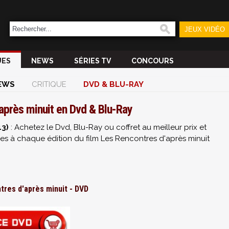
JEUX VIDÉO
UES
NEWS
SÉRIES TV
CONCOURS
EWS
CRITIQUE
DVD & BLU-RAY
après minuit en Dvd & Blu-Ray
13)
: Achetez le Dvd, Blu-Ray ou coffret au meilleur prix et
s à chaque édition du film Les Rencontres d'après minuit
tres d'après minuit - DVD