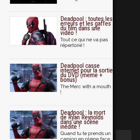
Deadpool : toutes les
erreurs et les gaffes
du film dans une
vidéo !
Tout ce qui ne va pas
répertorié !
Deadpool casse
internet pour la sortie
du DVD (meme +
bonus)
The Merc with a mouth
!
Deadpool : la mort
de Ryan Reynolds
dans une scène
inédite !
Quand tu te prends un
camion en pleine face...