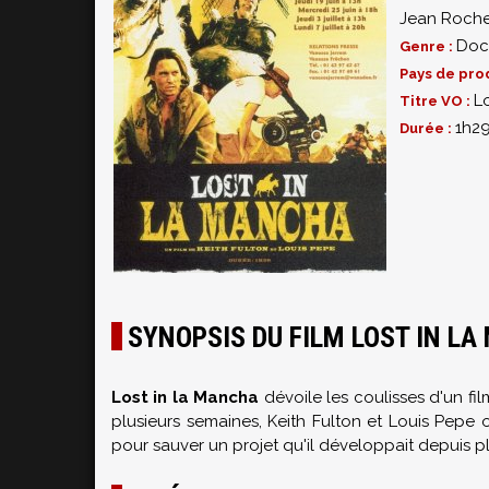
Jean Roche
Doc
Genre :
Pays de pro
L
Titre VO :
1h2
Durée :
SYNOPSIS DU FILM LOST IN L
Lost in la Mancha
dévoile les coulisses d'un fil
plusieurs semaines, Keith Fulton et Louis Pepe 
pour sauver un projet qu'il développait depuis plu