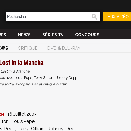
JEUX VIDÉO
UES
NEWS
SÉRIES TV
CONCOURS
EWS
CRITIQUE
DVD & BLU-RAY
Lost in la Mancha
Lost in la Mancha
Pepe avec Louis Pepe, Terry Gilliam, Johnny Depp
sortie, synopsis, avis et critique du film
1
16 Juillet 2003
ie :
ulton
,
Louis Pepe
is Pepe
,
Terry Gilliam
,
Johnny Depp
,