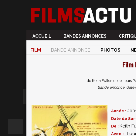
ACCUEIL
BANDES ANNONCES
CRITIQ
FILM
BANDE ANNONCE
PHOTOS
N
Film
de Keith Fulton et de Louis 
Bande annonce, date de 
200
Année :
Date de Sort
Keith F
De :
Lou
Avec :