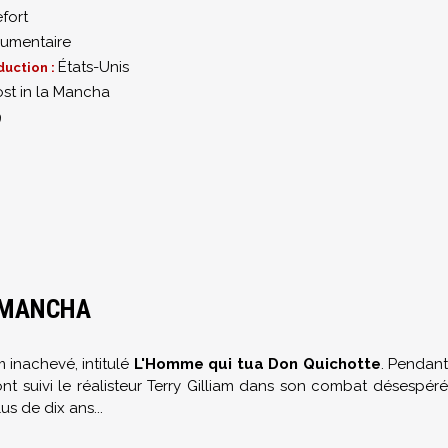
fort
umentaire
États-Unis
duction :
ost in la Mancha
9
A MANCHA
m inachevé, intitulé
L'Homme qui tua Don Quichotte
. Pendant
ont suivi le réalisteur Terry Gilliam dans son combat désespéré
s de dix ans...