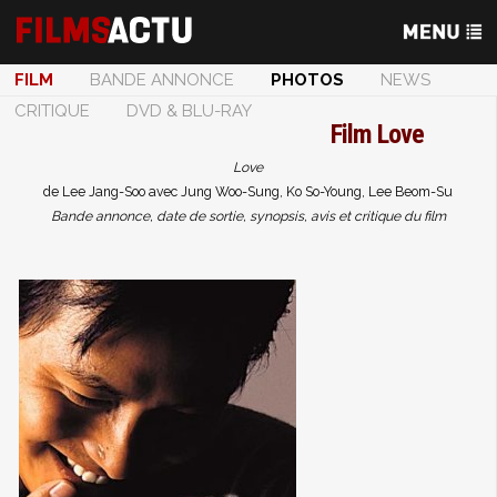
FILM
BANDE ANNONCE
PHOTOS
NEWS
CRITIQUE
DVD & BLU-RAY
Film
Love
Love
de Lee Jang-Soo avec Jung Woo-Sung, Ko So-Young, Lee Beom-Su
Bande annonce, date de sortie, synopsis, avis et critique du film