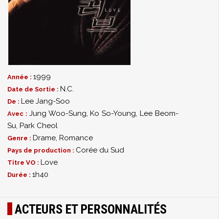
1999
Année :
N.C.
Date de Sortie :
Lee Jang-Soo
De :
Jung Woo-Sung
,
Ko So-Young
,
Lee Beom-
Avec :
Su
,
Park Cheol
Drame
,
Romance
Genre :
Corée du Sud
Pays de production :
Love
Titre VO :
1h40
Durée :
ACTEURS ET PERSONNALITÉS