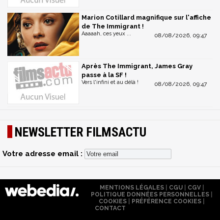
Marion Cotillard magnifique sur l'affiche
de The Immigrant !
Aaaaah, ces yeux ...
08/08/2026, 09:47
Après The Immigrant, James Gray
passe à la SF !
Vers l'infini et au délà !
08/08/2026, 09:47
NEWSLETTER FILMSACTU
Votre adresse email :
MENTIONS LÉGALES
|
CGU
|
CGV
|
POLITIQUE DONNÉES PERSONNELLES
|
COOKIES
|
PRÉFÉRENCE COOKIES
|
CONTACT