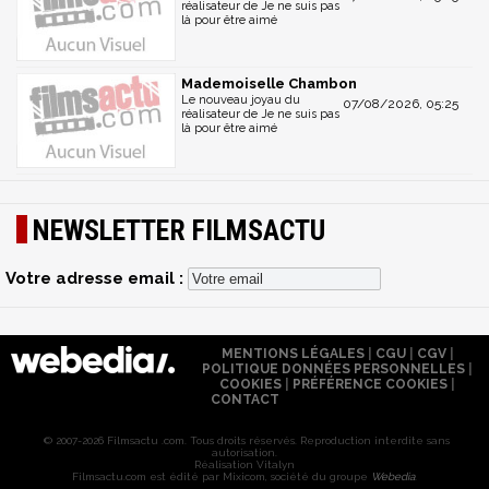
réalisateur de Je ne suis pas
là pour être aimé
Mademoiselle Chambon
Le nouveau joyau du
07/08/2026, 05:25
réalisateur de Je ne suis pas
là pour être aimé
NEWSLETTER FILMSACTU
Votre adresse email :
MENTIONS LÉGALES
|
CGU
|
CGV
|
POLITIQUE DONNÉES PERSONNELLES
|
COOKIES
|
PRÉFÉRENCE COOKIES
|
CONTACT
© 2007-2026 Filmsactu .com. Tous droits réservés. Reproduction interdite sans
autorisation.
Réalisation Vitalyn
Filmsactu
.com est édité par Mixicom, société du groupe
Webedia
.