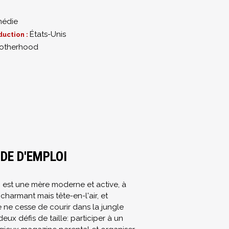
édie
États-Unis
duction :
otherhood
0
DE D'EMPLOI
h est une mère moderne et active, à
charmant mais tête-en-l'air, et
 ne cesse de courir dans la jungle
deux défis de taille: participer à un