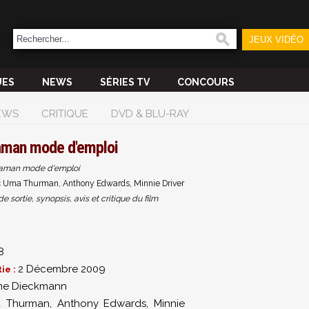
JEUX VIDÉO
UES
NEWS
SÉRIES TV
CONCOURS
EWS
CRITIQUE
DVD & BLU-RAY
man mode d'emploi
man mode d'emploi
 Uma Thurman, Anthony Edwards, Minnie Driver
sortie, synopsis, avis et critique du film
8
2 Décembre 2009
ie :
ine Dieckmann
 Thurman
,
Anthony Edwards
,
Minnie