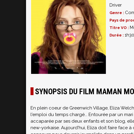
Driver
Com
Genre :
Pays de pro
M
Titre VO :
1h3
Durée :
SYNOPSIS DU FILM MAMAN MO
En plein coeur de Greenwich Village, Eliza Welc
l'emploi du temps chargé... Entourée par un mari 
accaparée par ses deux enfants et son blog, elle
new-yorkaise. Aujourd'hui, Eliza doit faire face à 