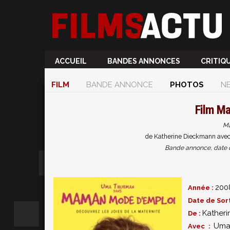
ACCUEIL
BANDES ANNONCES
CRITIQ
FILM
BANDE ANNONCE
PHOTOS
N
Film
Ma
Ma
de Katherine Dieckmann avec
Bande annonce, date de 
200
Année :
Date de Sort
Kather
De :
Uma
Avec :