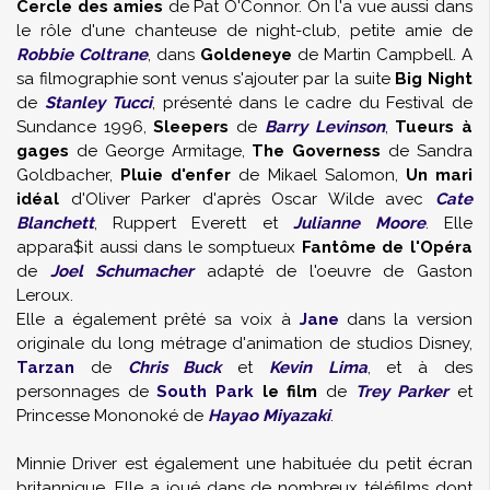
Cercle des amies
de Pat O'Connor. On l'a vue aussi dans
le rôle d'une chanteuse de night-club, petite amie de
Robbie Coltrane
, dans
Goldeneye
de Martin Campbell. A
sa filmographie sont venus s'ajouter par la suite
Big Night
de
Stanley Tucci
, présenté dans le cadre du Festival de
Sundance 1996,
Sleepers
de
Barry Levinson
,
Tueurs à
gages
de George Armitage,
The Governess
de Sandra
Goldbacher,
Pluie d'enfer
de Mikael Salomon,
Un mari
idéal
d'Oliver Parker d'après Oscar Wilde avec
Cate
Blanchett
, Ruppert Everett et
Julianne Moore
. Elle
appara$it aussi dans le somptueux
Fantôme de l'Opéra
de
Joel Schumacher
adapté de l'oeuvre de Gaston
Leroux.
Elle a également prêté sa voix à
Jane
dans la version
originale du long métrage d'animation de studios Disney,
Tarzan
de
Chris Buck
et
Kevin Lima
, et à des
personnages de
South Park
le film
de
Trey Parker
et
Princesse Mononoké de
Hayao Miyazaki
.
Minnie Driver est également une habituée du petit écran
britannique. Elle a joué dans de nombreux téléfilms dont