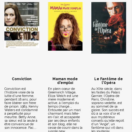
Conviction
Maman mode
Le Fantôme de
d'emploi
l'Opéra
Conviction est
En plein coeur de
Au XIXe siècle, dans
l'histoire vraie de la
Greenwich Village,
les fastes du Palais
lutte d'une femme,
Eliza Welch est une
Garnier, l'Opéra de
pendant 18 ans, pour
mère moderne et
Paris, Christine,
faire libérer son frère
active, à l'emploi du
soprano vedette, est
de prison. 1983, Kenny
temps chargé...
au sommet de sa
Waters est condamné
Entourée par un mari
gloire. Son succès est
à perpétuité pour
charmant mais tête-
dû à sa voix d'or et
meurtre. Betty Anne,
en-l'air, et accaparée
aux mystérieux
sa sœur, est la seule à
par ses deux enfants
conseils qu'elle reçoit
être convaincue de
et son blog, elle ne
d'un "Ange", un
son innocence. Fac...
cesse de courir dans la
fantôme qui vit dans
jungle new...
les souterrai...