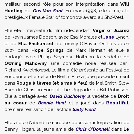
meilleur second rôle pour son interprétation dans
Will
Hunting
de
Gus Van Sant
. En mars 1998, elle a reçu le
prestigieux Female Star of tomorrow award au ShoWest.
Elle été l'interprète du film indépendant
Virgin of Juarez
de Kevin James Dobson, avec Esai Morales et
Jane
Lynch,
et de
Ella Enchanted
de Tommy O'Haver. On l'a vue en
2003 dans
Hope Springs
de Mark Herman et elle a
partagé avec Phillip Seymour Hoffman la vedette de
Owning Mahowny
, une comédie noire réalisée par
Richard Kwietniowski. Le film a été présenté au Festival de
Sundance et à celui de Berlin. Elle a joué précédemment
dans
Rouge à lèvres (et arme à feu)
de Mel Smith, Slow
Burn de Christian Ford et The Upgrade de Bill Robinson.
Elle a partagé avec
David Duchovny
la vedette de
Droit
au coeur
de
Bonnie Hunt
et a joué dans
Beautiful
,
première réalisation de l'actrice
Sally Field
.
Elle a été d'abord remarquée pour son interprétation de
Benny Hogan, la jeune amie de
Chris O'Donnell
dans
Le