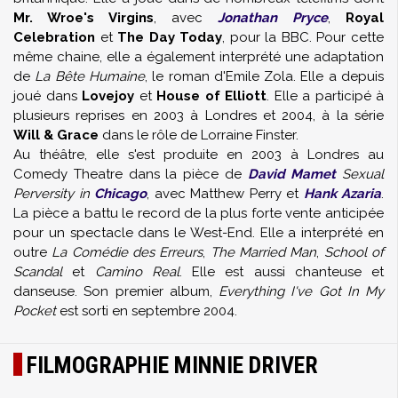
Mr. Wroe's Virgins
, avec
Jonathan Pryce
,
Royal
Celebration
et
The Day Today
, pour la BBC. Pour cette
même chaine, elle a également interprété une adaptation
de
La Bête Humaine
, le roman d'Emile Zola. Elle a depuis
joué dans
Lovejoy
et
House of Elliott
. Elle a participé à
plusieurs reprises en 2003 à Londres et 2004, à la série
Will & Grace
dans le rôle de Lorraine Finster.
Au théâtre, elle s'est produite en 2003 à Londres au
Comedy Theatre dans la pièce de
David Mamet
Sexual
Perversity in
Chicago
, avec Matthew Perry et
Hank Azaria
.
La pièce a battu le record de la plus forte vente anticipée
pour un spectacle dans le West-End. Elle a interprété en
outre
La Comédie des Erreurs
,
The Married Man
,
School of
Scandal
et
Camino Real
. Elle est aussi chanteuse et
danseuse. Son premier album,
Everything I've Got In My
Pocket
est sorti en septembre 2004.
FILMOGRAPHIE MINNIE DRIVER