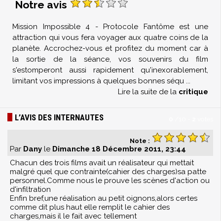
Notre avis
Mission Impossible 4 - Protocole Fantôme est une
attraction qui vous fera voyager aux quatre coins de la
planète. Accrochez-vous et profitez du moment car à
la sortie de la séance, vos souvenirs du film
s'estomperont aussi rapidement qu'inexorablement,
limitant vos impressions à quelques bonnes séqu
...
Lire la suite de la
critique
L’AVIS DES INTERNAUTES
0
/
10
-
2
votes
Note :
Par
Dany
le
Dimanche 18 Décembre 2011, 23:44
Chacun des trois films avait un réalisateur qui mettait
malgré quel que contrainte(cahier des charges)sa patte
personnel.Comme nous le prouve les scènes d'action ou
d'infiltration
Enfin bref,une réalisation au petit oignons,alors certes
comme dit plus haut elle remplit le cahier des
charges,mais il le fait avec tellement