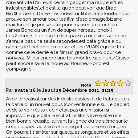
d'inventivité.D’ailleurs certain gadget ma rappeler"Les
Indestructibles",et c'est la qu'on peut voir que Brad
Bird(Le Géant De Fer,Les Indestructibles,Ratatouille)nous
prouve son amour pour les film d'espionnage(bizarre
maintenant je pense a lui pour réaliser un prochain
James Bond,ou un film de super héros,au choix )
Les 2 heures que dure le film passe a une vitesse,on ne
s’ennuie pas une seule secondes,est cela grâce a du
rythme,de l'action bien doser et une VRAIS équipe.Tout
comme celle derrière le film,un grand bravo pour ce
nouveau MI,qui encore une fois montre que Hunt/Cruise
peut encore faire la nique au Bourne/Bond est
compagnie
Note :
Par
avatar16
le
Jeudi 15 Décembre 2011, 21:15
Avoir le réalisateur des Indestructibles et de Ratatouille à
la barre d'un nouvel opus (conventionnele sur le papier)
et de le voir réussir, ce n'était pas une mission si
impossible que cela. Résultat, le film s'avère être une
bien bonne réussite, suivant la lignée du troisième sur le
côté du spectaculaire et de l'esprit de la série d'origine.
On pourrait s'arrêter sur quelques longueurs et les effets
numériques, mais à voir les acteurs (Tom Cruise, Jeremy