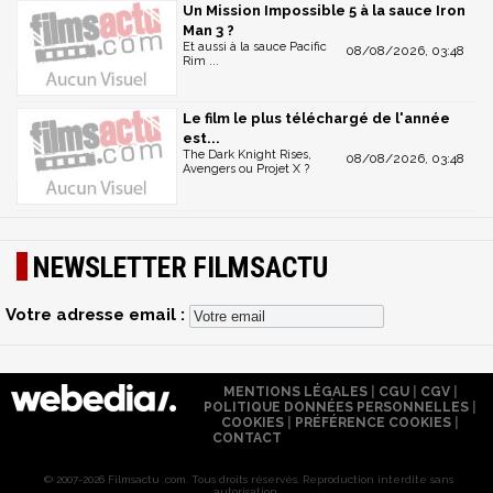
Un Mission Impossible 5 à la sauce Iron
Man 3 ?
Et aussi à la sauce Pacific
08/08/2026, 03:48
Rim ...
Le film le plus téléchargé de l'année
est...
The Dark Knight Rises,
08/08/2026, 03:48
Avengers ou Projet X ?
NEWSLETTER FILMSACTU
Votre adresse email :
MENTIONS LÉGALES
|
CGU
|
CGV
|
POLITIQUE DONNÉES PERSONNELLES
|
COOKIES
|
PRÉFÉRENCE COOKIES
|
CONTACT
© 2007-2026 Filmsactu .com. Tous droits réservés. Reproduction interdite sans
autorisation.