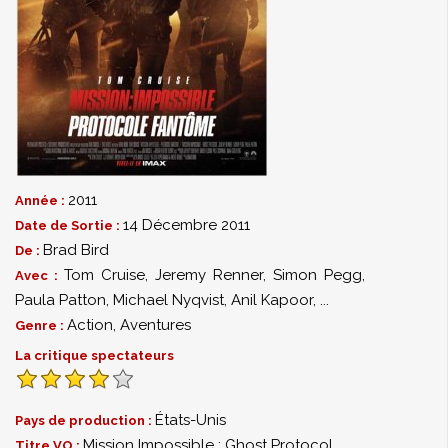
2011
Année :
14 Décembre 2011
Date de Sortie :
Brad Bird
De :
Tom Cruise
,
Jeremy Renner
,
Simon Pegg
,
Avec :
Paula Patton
,
Michael Nyqvist
,
Anil Kapoor
,
...
Action
,
Aventures
Genre :
La critique spectateurs
États-Unis
Pays de production :
Mission Impossible : Ghost Protocol
Titre VO :