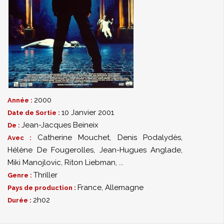
2000
Année :
10 Janvier 2001
Date de Sortie :
Jean-Jacques Beineix
De :
Catherine Mouchet
,
Denis Podalydès
,
Avec :
Hélène De Fougerolles
,
Jean-Hugues Anglade
,
Miki Manojlovic
,
Riton Liebman
,
...
Thriller
Genre :
France, Allemagne
Pays de production :
2h02
Durée :