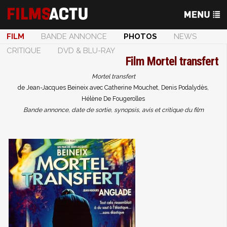
FILM
BANDE ANNONCE
PHOTOS
NEWS
CRITIQUE
DVD & BLU-RAY
Film
Mortel transfert
Mortel transfert
de Jean-Jacques Beineix avec Catherine Mouchet, Denis Podalydès,
Hélène De Fougerolles
Bande annonce, date de sortie, synopsis, avis et critique du film