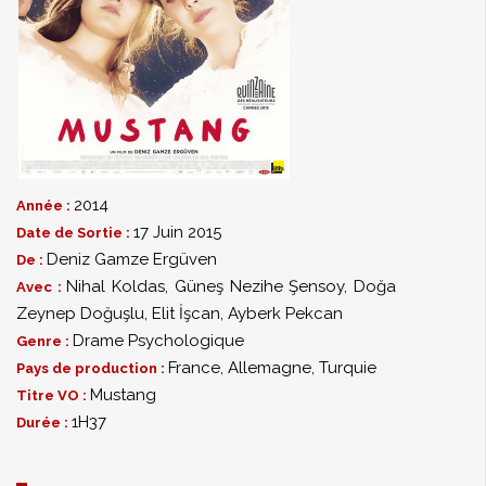
2014
Année :
17 Juin 2015
Date de Sortie :
Deniz Gamze Ergüven
De :
Nihal Koldas
,
Güneş Nezihe Şensoy
,
Doğa
Avec :
Zeynep Doğuşlu
,
Elit İşcan
,
Ayberk Pekcan
Drame Psychologique
Genre :
France, Allemagne, Turquie
Pays de production :
Mustang
Titre VO :
1H37
Durée :