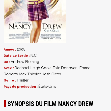
2008
Année :
N.C.
Date de Sortie :
Andrew Fleming
De :
Rachael Leigh Cook
,
Tate Donovan
,
Emma
Avec :
Roberts
,
Max Thieriot
,
Josh Flitter
Thriller
Genre :
États-Unis
Pays de production :
SYNOPSIS DU FILM NANCY DREW