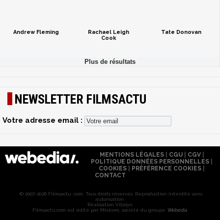
Andrew Fleming
Rachael Leigh
Tate Donovan
Cook
NEWSLETTER FILMSACTU
Votre adresse email :
MENTIONS LÉGALES
|
CGU
|
CGV
|
POLITIQUE DONNÉES PERSONNELLES
|
COOKIES
|
PRÉFÉRENCE COOKIES
|
CONTACT
© 2007-2026 Filmsactu .com. Tous droits réservés. Reproduction interdite sans
autorisation.
Réalisation Vitalyn
Filmsactu
.com est édité par Mixicom, société du groupe
Webedia
.