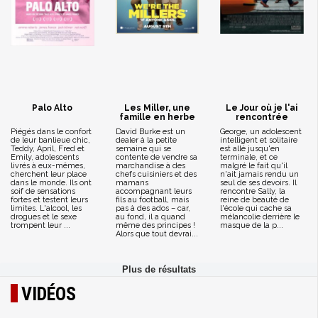
Palo Alto
Les Miller, une
Le Jour où je l'ai
famille en herbe
rencontrée
Piégés dans le confort
David Burke est un
George, un adolescent
de leur banlieue chic,
dealer à la petite
intelligent et solitaire
Teddy, April, Fred et
semaine qui se
est allé jusqu'en
Emily, adolescents
contente de vendre sa
terminale, et ce
livrés à eux-mêmes,
marchandise à des
malgré le fait qu'il
cherchent leur place
chefs cuisiniers et des
n'ait jamais rendu un
dans le monde. Ils ont
mamans
seul de ses devoirs. Il
soif de sensations
accompagnant leurs
rencontre Sally, la
fortes et testent leurs
fils au football, mais
reine de beauté de
limites. L'alcool, les
pas à des ados – car,
l'école qui cache sa
drogues et le sexe
au fond, il a quand
mélancolie derrière le
trompent leur ...
même des principes !
masque de la p...
Alors que tout devrai...
VIDÉOS