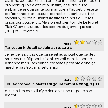
est filmé (coupure instantanée et transition en fondu qui
prouvent qu'on a affaire à un film) et surtout une
ambiance angoissante qui manque à l'appel. Il reste la
performance des acteurs, correcte, et certains effets
spéciaux, plutôt bluffants (la fille tirée hors du lit, les
draps qui bougent...). Mais on est bien loin de Le Projet
Blair Witch et surtout des cadors du genre que sont
[REC] et Cloverfield.
Note :
Par
yozan
le
Jeudi 17 Juin 2010, 14:44
Je ne pensais pas que ça serait aussi plat que ça...les
rares scènes "flippantes" ont les voit dans la bande
annonce mais l'ambiance est assez pesante donc ça
marche pas trop mal selon moi
Note :
Par
leonrobea
le
Mercredi 30 Décembre 2009, 23:11
c'est un film creux il n'y a rien à voir on regrette son
argent
Note :