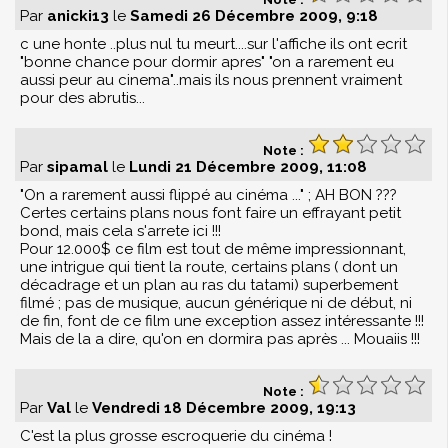
Par
anicki13
le
Samedi 26 Décembre 2009, 9:18
c une honte ..plus nul tu meurt....sur l'affiche ils ont ecrit
"bonne chance pour dormir apres" "on a rarement eu
aussi peur au cinema"..mais ils nous prennent vraiment
pour des abrutis...
Note :
Par
sipamal
le
Lundi 21 Décembre 2009, 11:08
"On a rarement aussi flippé au cinéma ..." ; AH BON ???
Certes certains plans nous font faire un effrayant petit
bond, mais cela s'arrete ici !!!
Pour 12.000$ ce film est tout de même impressionnant,
une intrigue qui tient la route, certains plans ( dont un
décadrage et un plan au ras du tatami) superbement
filmé ; pas de musique, aucun générique ni de début, ni
de fin, font de ce film une exception assez intéressante !!!
Mais de la a dire, qu'on en dormira pas après ... Mouaiis !!!
Note :
Par
Val
le
Vendredi 18 Décembre 2009, 19:13
C'est la plus grosse escroquerie du cinéma !