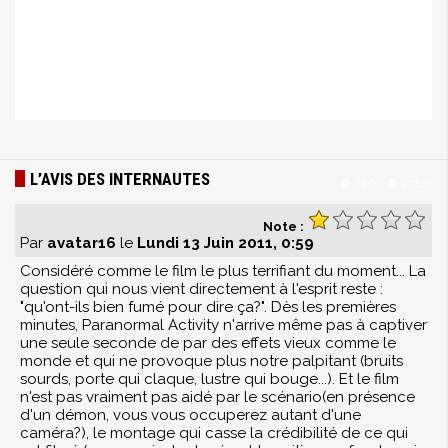
L’AVIS DES INTERNAUTES
0
/
10
-
8
votes
Note :
Par
avatar16
le
Lundi 13 Juin 2011, 0:59
Considéré comme le film le plus terrifiant du moment... La
question qui nous vient directement à l'esprit reste :
"qu'ont-ils bien fumé pour dire ça?". Dès les premières
minutes, Paranormal Activity n'arrive même pas à captiver
une seule seconde de par des effets vieux comme le
monde et qui ne provoque plus notre palpitant (bruits
sourds, porte qui claque, lustre qui bouge...). Et le film
n'est pas vraiment pas aidé par le scénario(en présence
d'un démon, vous vous occuperez autant d'une
caméra?), le montage qui casse la crédibilité de ce qui