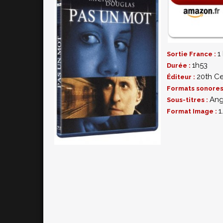
1
Sortie France :
1h53
Durée :
20th Ce
Éditeur :
Formats sonores
Ang
Sous-titres :
1
Format Image :