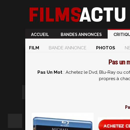
ACCUEIL
BANDES ANNONCES
CRITIQ
FILM
BANDE ANNONCE
PHOTOS
N
Pas un m
Pas Un Mot
: Achetez le Dvd, Blu-Ray ou cof
propres à chaq
Pa