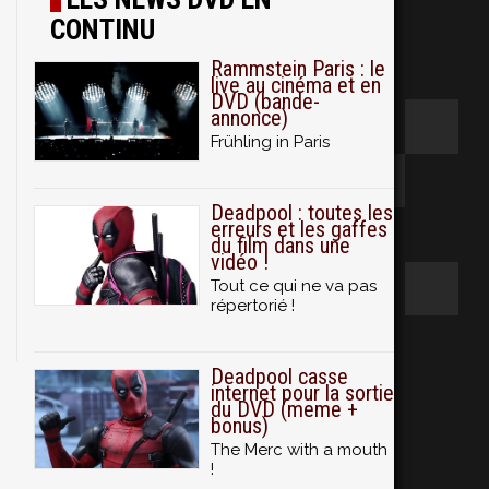
CONTINU
Rammstein Paris : le
live au cinéma et en
DVD (bande-
annonce)
Frühling in Paris
Deadpool : toutes les
erreurs et les gaffes
du film dans une
vidéo !
Tout ce qui ne va pas
répertorié !
Deadpool casse
internet pour la sortie
du DVD (meme +
bonus)
The Merc with a mouth
!