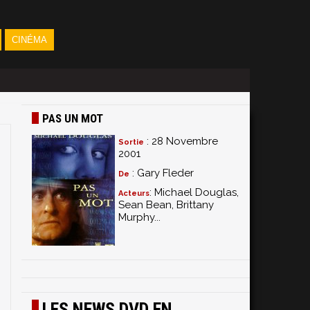
CINÉMA
PAS UN MOT
: 28 Novembre
Sortie
2001
: Gary Fleder
De
: Michael Douglas,
Acteurs
Sean Bean, Brittany
Murphy...
LES NEWS DVD EN