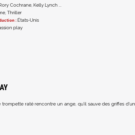
Rory Cochrane
,
Kelly Lynch
...
me
,
Thriller
États-Unis
duction :
assion play
LAY
 trompette raté rencontre un ange, qu'il sauve des griffes d'un