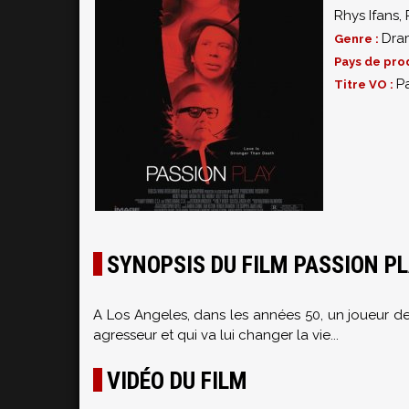
Rhys Ifans
,
Dra
Genre :
Pays de pro
P
Titre VO :
SYNOPSIS DU FILM PASSION P
A Los Angeles, dans les années 50, un joueur de
agresseur et qui va lui changer la vie...
VIDÉO DU FILM