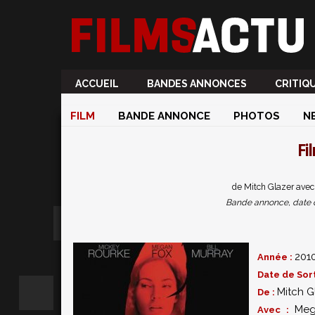
ACCUEIL
BANDES ANNONCES
CRITIQ
FILM
BANDE ANNONCE
PHOTOS
N
Fi
de Mitch Glazer avec
Bande annonce, date de 
201
Année :
Date de Sort
Mitch G
De :
Meg
Avec :