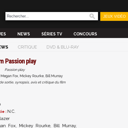
JEUX VIDÉO
UES
NEWS
SÉRIES TV
CONCOURS
EWS
CRITIQUE
DVD & BLU-RAY
lm
Passion play
Passion play
 Megan Fox, Mickey Rourke, Bill Murray
sortie, synopsis, avis et critique du film
0
N.C.
ie :
lazer
an Fox
,
Mickey Rourke
,
Bill Murray
,