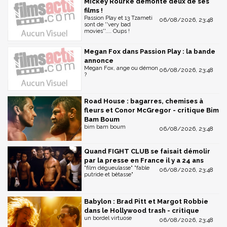
Mickey Rourke démonte deux de ses
films !
Passion Play et 13 Tzameti
06/08/2026, 23:48
sont de ''very bad
movies''.... Oups !
Megan Fox dans Passion Play : la bande
annonce
Megan Fox, ange ou démon
06/08/2026, 23:48
?
Road House : bagarres, chemises à
fleurs et Conor McGregor - critique Bim
Bam Boum
bim bam boum
06/08/2026, 23:48
Quand FIGHT CLUB se faisait démolir
par la presse en France il y a 24 ans
"film dégueulasse" "fable
06/08/2026, 23:48
putride et bêtasse"
Babylon : Brad Pitt et Margot Robbie
dans le Hollywood trash - critique
un bordel virtuose
06/08/2026, 23:48