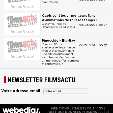
d'animation !
Quels sont les 25 meilleurs films
d'animations de tous les temps ?
Disney vs. Pixar vs.
06/08/2026, 06:27
Dreamworks vs. Miyazaki !
Pinocchio – Blu-Ray
Pour son 70ème
06/08/2026, 06:27
anniversaire, le pantin de
Walt Disney revient dans
une édition absolument
somptueuse. Ce n'est pas
un mensonge...Test complet
et captures HD !
NEWSLETTER FILMSACTU
Votre adresse email :
MENTIONS LÉGALES
|
CGU
|
CGV
|
POLITIQUE DONNÉES PERSONNELLES
|