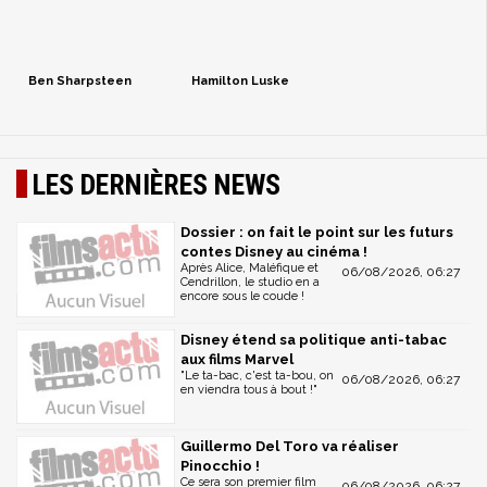
Ben Sharpsteen
Hamilton Luske
LES DERNIÈRES NEWS
Dossier : on fait le point sur les futurs
contes Disney au cinéma !
Après Alice, Maléfique et
06/08/2026, 06:27
Cendrillon, le studio en a
encore sous le coude !
Disney étend sa politique anti-tabac
aux films Marvel
"Le ta-bac, c'est ta-bou, on
06/08/2026, 06:27
en viendra tous à bout !"
Guillermo Del Toro va réaliser
Pinocchio !
Ce sera son premier film
06/08/2026, 06:27